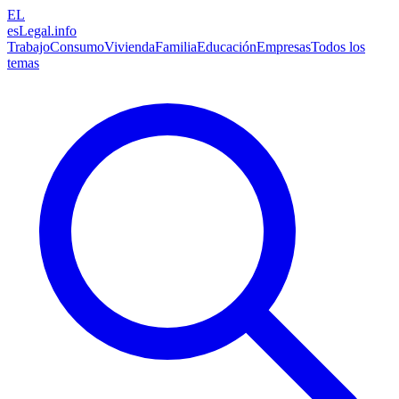
EL
esLegal
.info
Trabajo
Consumo
Vivienda
Familia
Educación
Empresas
Todos los
temas