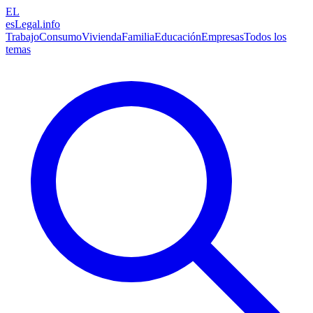
EL
esLegal
.info
Trabajo
Consumo
Vivienda
Familia
Educación
Empresas
Todos los
temas