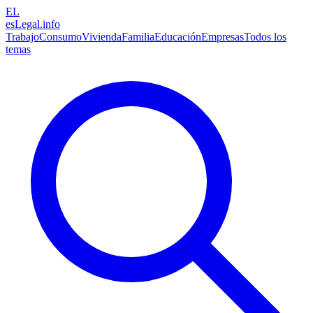
EL
esLegal
.info
Trabajo
Consumo
Vivienda
Familia
Educación
Empresas
Todos los
temas