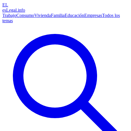
EL
esLegal
.info
Trabajo
Consumo
Vivienda
Familia
Educación
Empresas
Todos los
temas