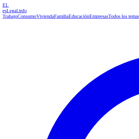
EL
esLegal
.info
Trabajo
Consumo
Vivienda
Familia
Educación
Empresas
Todos los tema