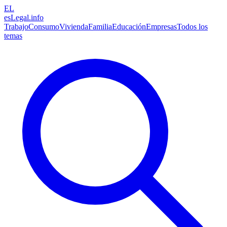
EL
esLegal
.info
Trabajo
Consumo
Vivienda
Familia
Educación
Empresas
Todos los
temas