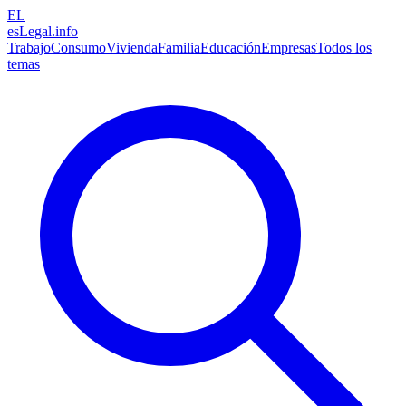
EL
esLegal
.info
Trabajo
Consumo
Vivienda
Familia
Educación
Empresas
Todos los
temas