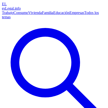
EL
esLegal
.info
Trabajo
Consumo
Vivienda
Familia
Educación
Empresas
Todos los
temas