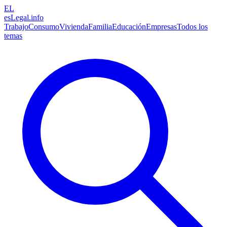
EL
esLegal
.info
Trabajo
Consumo
Vivienda
Familia
Educación
Empresas
Todos los
temas