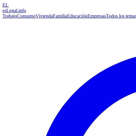
EL
esLegal
.info
Trabajo
Consumo
Vivienda
Familia
Educación
Empresas
Todos los tema