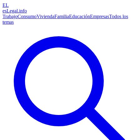
EL
esLegal
.info
Trabajo
Consumo
Vivienda
Familia
Educación
Empresas
Todos los
temas