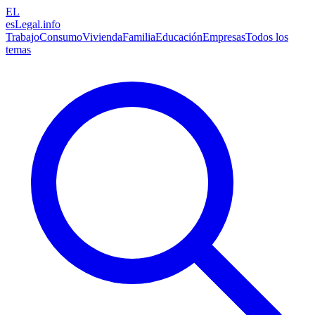
EL
esLegal
.info
Trabajo
Consumo
Vivienda
Familia
Educación
Empresas
Todos los
temas