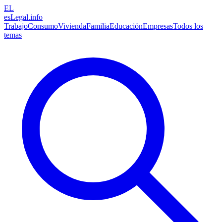
EL
esLegal
.info
Trabajo
Consumo
Vivienda
Familia
Educación
Empresas
Todos los
temas