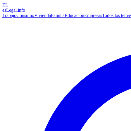
EL
esLegal
.info
Trabajo
Consumo
Vivienda
Familia
Educación
Empresas
Todos los tema