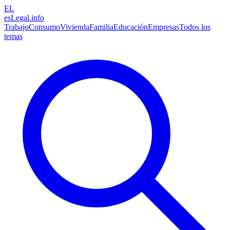
EL
esLegal
.info
Trabajo
Consumo
Vivienda
Familia
Educación
Empresas
Todos los
temas