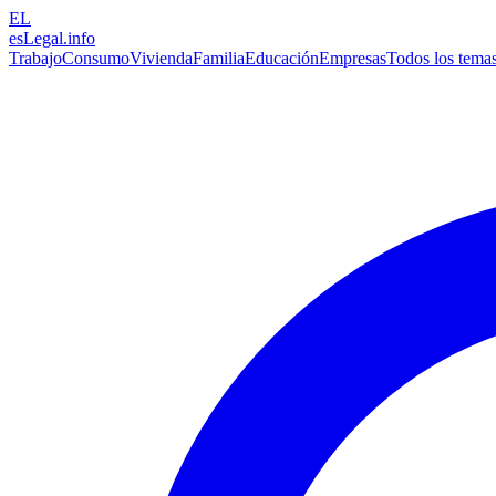
EL
esLegal
.info
Trabajo
Consumo
Vivienda
Familia
Educación
Empresas
Todos los tema