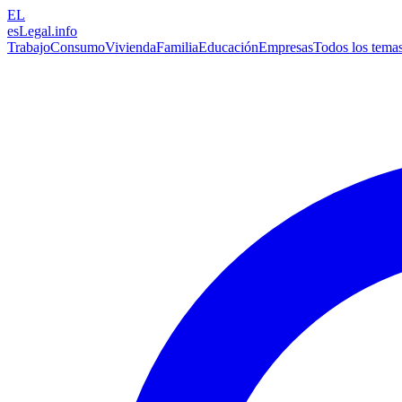
EL
esLegal
.info
Trabajo
Consumo
Vivienda
Familia
Educación
Empresas
Todos los tema