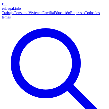
EL
esLegal
.info
Trabajo
Consumo
Vivienda
Familia
Educación
Empresas
Todos los
temas