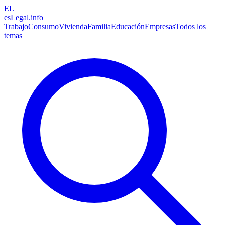
EL
esLegal
.info
Trabajo
Consumo
Vivienda
Familia
Educación
Empresas
Todos los
temas