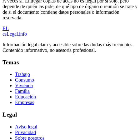
A veces sí. Entregar copias de actas no es ilegal por sí solo, pero
depende de quién las pide, de qué tipo de órgano o reunión se trate y
de si el documento contiene datos personales o información
reservada.
EL
esLegal
.info
Información legal clara y accesible sobre las dudas más frecuentes.
Contenido informativo, no asesoría profesional.
Temas
Trabajo
Consumo
Vivienda
Familia
Educación
Empresas
Legal
Aviso legal
Privacidad
Sobre nosotros