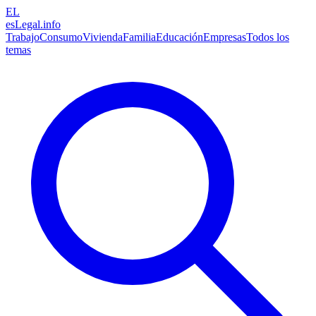
EL
esLegal
.info
Trabajo
Consumo
Vivienda
Familia
Educación
Empresas
Todos los
temas