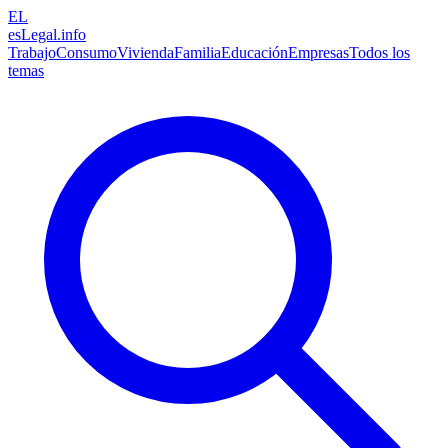
EL
esLegal
.info
Trabajo
Consumo
Vivienda
Familia
Educación
Empresas
Todos los
temas