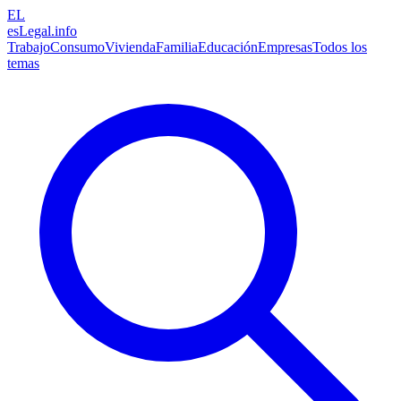
EL
esLegal
.info
Trabajo
Consumo
Vivienda
Familia
Educación
Empresas
Todos los
temas