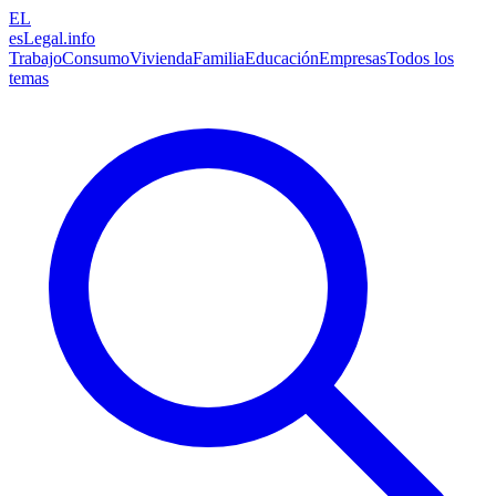
EL
esLegal
.info
Trabajo
Consumo
Vivienda
Familia
Educación
Empresas
Todos los
temas