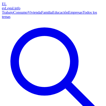
EL
esLegal
.info
Trabajo
Consumo
Vivienda
Familia
Educación
Empresas
Todos los
temas