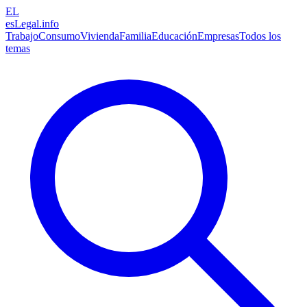
EL
esLegal
.info
Trabajo
Consumo
Vivienda
Familia
Educación
Empresas
Todos los
temas