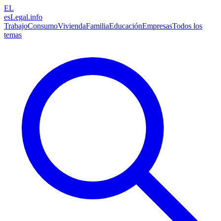
EL
esLegal
.info
Trabajo
Consumo
Vivienda
Familia
Educación
Empresas
Todos los
temas