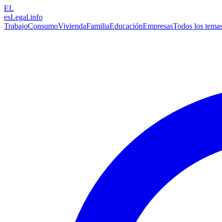
EL
esLegal
.info
Trabajo
Consumo
Vivienda
Familia
Educación
Empresas
Todos los tema