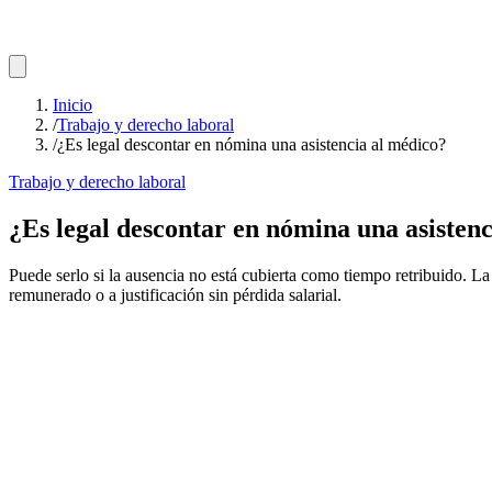
Inicio
/
Trabajo y derecho laboral
/
¿Es legal descontar en nómina una asistencia al médico?
Trabajo y derecho laboral
¿Es legal descontar en nómina una asisten
Puede serlo si la ausencia no está cubierta como tiempo retribuido. L
remunerado o a justificación sin pérdida salarial.