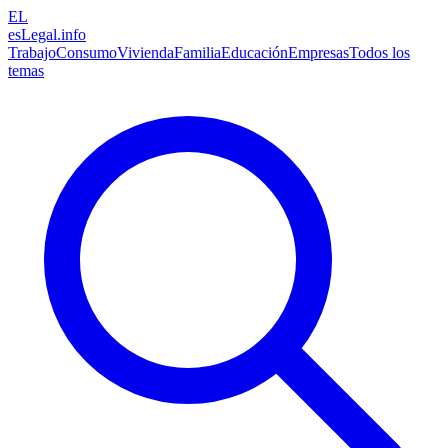
EL
esLegal
.info
Trabajo
Consumo
Vivienda
Familia
Educación
Empresas
Todos los
temas