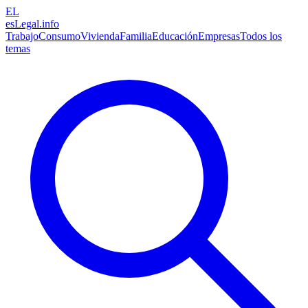
EL
esLegal
.info
Trabajo
Consumo
Vivienda
Familia
Educación
Empresas
Todos los
temas