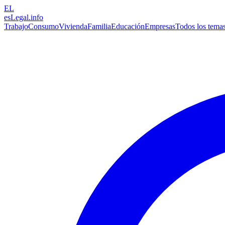
EL
esLegal
.info
Trabajo
Consumo
Vivienda
Familia
Educación
Empresas
Todos los tema