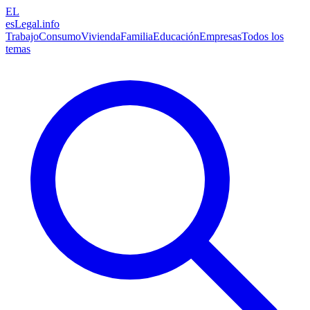
EL
esLegal
.info
Trabajo
Consumo
Vivienda
Familia
Educación
Empresas
Todos los
temas