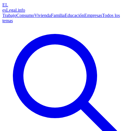
EL
esLegal
.info
Trabajo
Consumo
Vivienda
Familia
Educación
Empresas
Todos los
temas