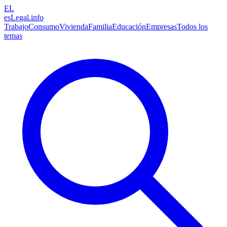
EL
esLegal
.info
Trabajo
Consumo
Vivienda
Familia
Educación
Empresas
Todos los
temas