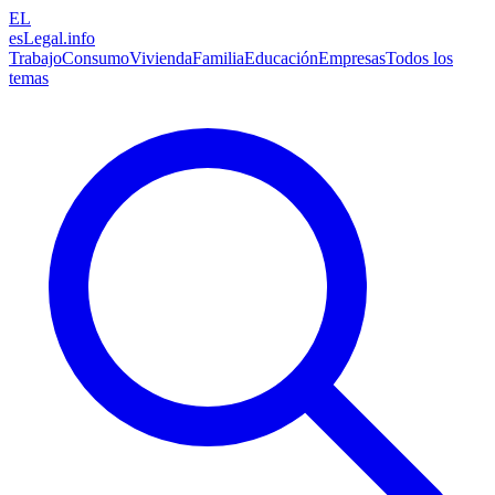
EL
esLegal
.info
Trabajo
Consumo
Vivienda
Familia
Educación
Empresas
Todos los
temas