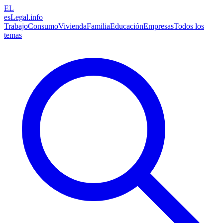
EL
esLegal
.info
Trabajo
Consumo
Vivienda
Familia
Educación
Empresas
Todos los
temas