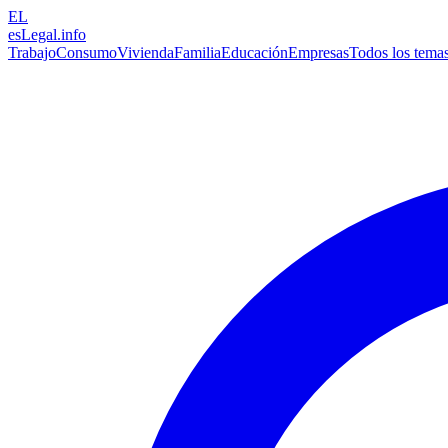
EL
esLegal
.info
Trabajo
Consumo
Vivienda
Familia
Educación
Empresas
Todos los tema