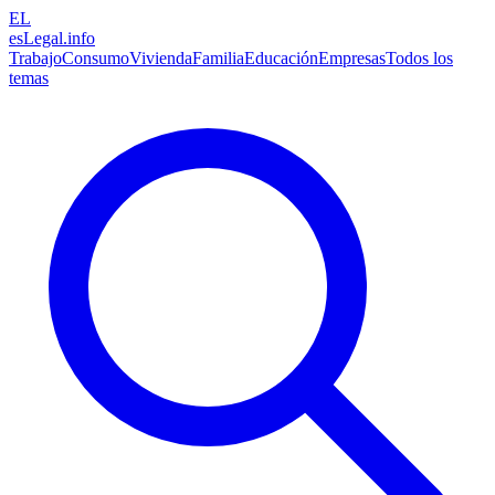
EL
esLegal
.info
Trabajo
Consumo
Vivienda
Familia
Educación
Empresas
Todos los
temas