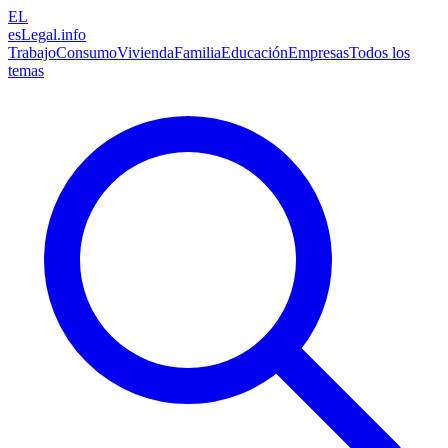
EL
esLegal
.info
Trabajo
Consumo
Vivienda
Familia
Educación
Empresas
Todos los
temas