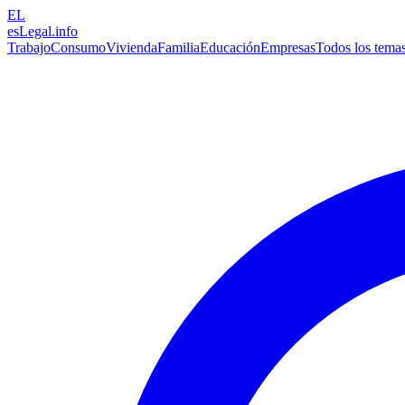
EL
esLegal
.info
Trabajo
Consumo
Vivienda
Familia
Educación
Empresas
Todos los tema