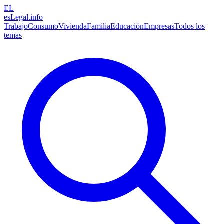
EL
esLegal
.info
Trabajo
Consumo
Vivienda
Familia
Educación
Empresas
Todos los
temas