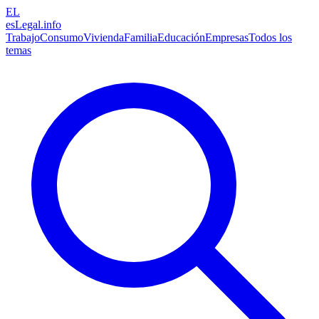
EL
esLegal
.info
Trabajo
Consumo
Vivienda
Familia
Educación
Empresas
Todos los
temas