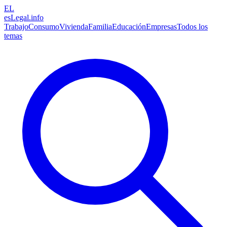
EL
esLegal
.info
Trabajo
Consumo
Vivienda
Familia
Educación
Empresas
Todos los
temas