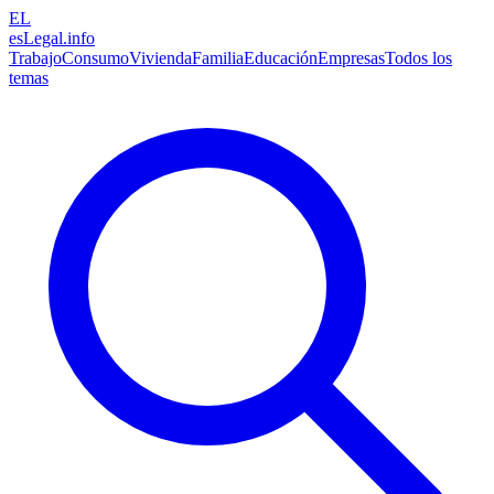
EL
esLegal
.info
Trabajo
Consumo
Vivienda
Familia
Educación
Empresas
Todos los
temas