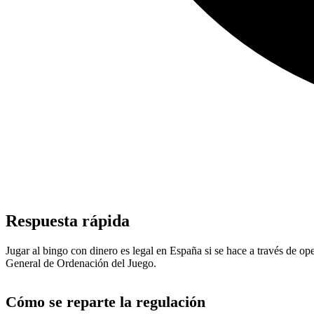
Respuesta rápida
Jugar al bingo con dinero es legal en España si se hace a través de op
General de Ordenación del Juego.
Cómo se reparte la regulación