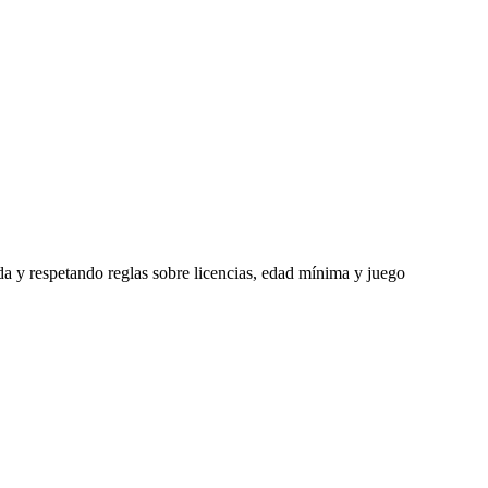
ada y respetando reglas sobre licencias, edad mínima y juego