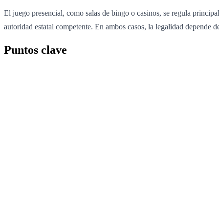
El juego presencial, como salas de bingo o casinos, se regula princip
autoridad estatal competente. En ambos casos, la legalidad depende d
Puntos clave