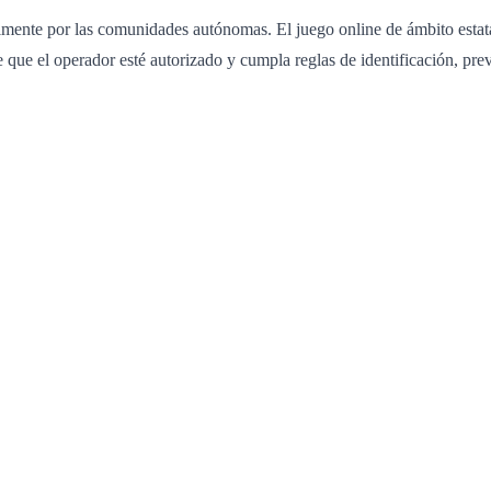
almente por las comunidades autónomas. El juego online de ámbito estata
e que el operador esté autorizado y cumpla reglas de identificación, p