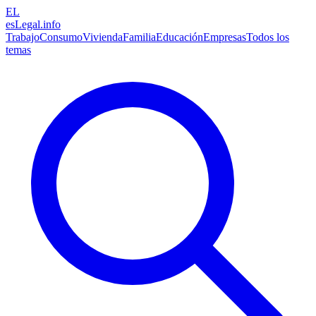
EL
esLegal
.info
Trabajo
Consumo
Vivienda
Familia
Educación
Empresas
Todos los
temas