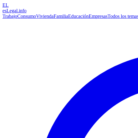
EL
esLegal
.info
Trabajo
Consumo
Vivienda
Familia
Educación
Empresas
Todos los tema