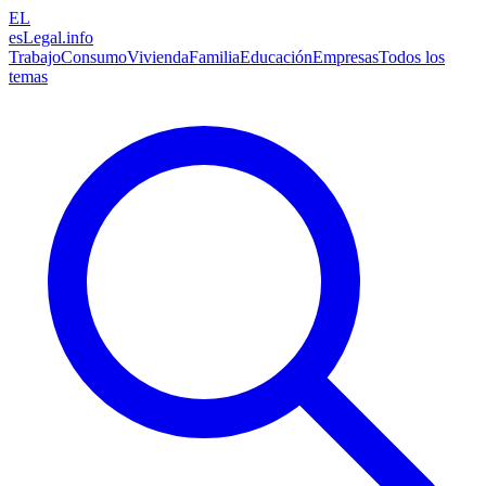
EL
esLegal
.info
Trabajo
Consumo
Vivienda
Familia
Educación
Empresas
Todos los
temas