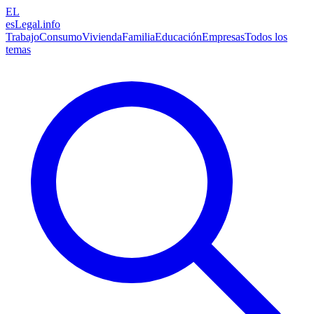
EL
esLegal
.info
Trabajo
Consumo
Vivienda
Familia
Educación
Empresas
Todos los
temas