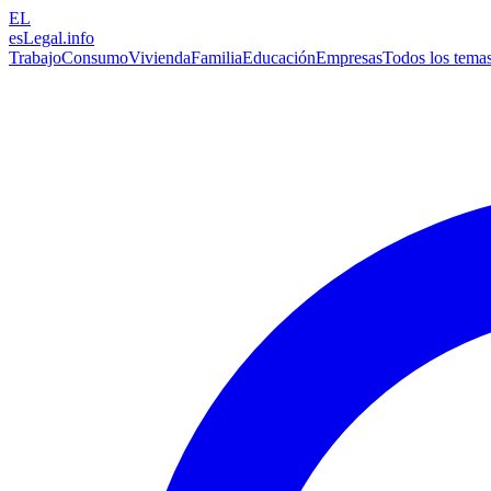
EL
esLegal
.info
Trabajo
Consumo
Vivienda
Familia
Educación
Empresas
Todos los tema