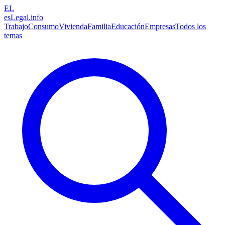
EL
esLegal
.info
Trabajo
Consumo
Vivienda
Familia
Educación
Empresas
Todos los
temas